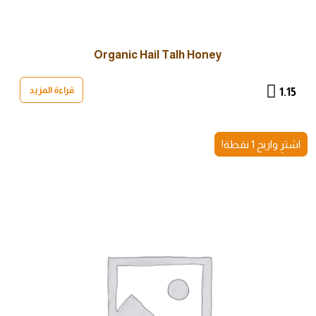
Organic Hail Talh Honey
قراءة المزيد
1.15
اشترِ واربح 1 نقطة!