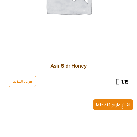
Asir Sidr Honey
قراءة المزيد
1.15
اشترِ واربح 1 نقطة!