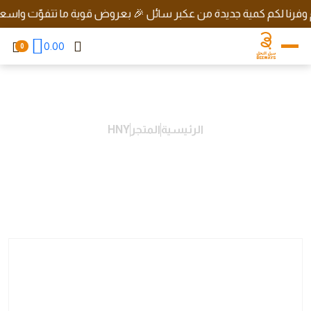
رنا لكم كمية جديدة من عكبر سائل 🎉 بعروض قوية ما تتفوّت واسعار رهي
0.00
0
الرئيسية
المتجر
HNY
General Forage Honey