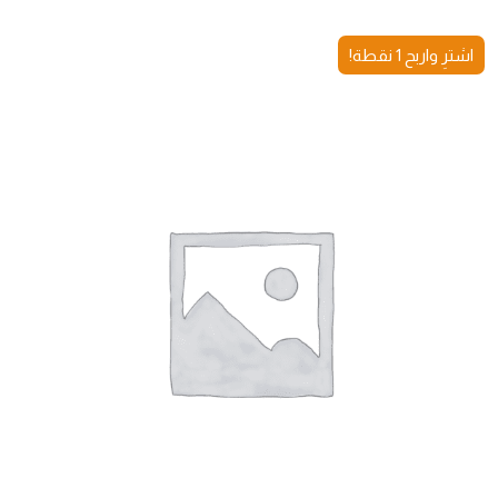
اشترِ واربح 1 نقطة!