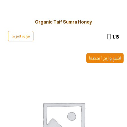
Organic Taif Sumra Honey
قراءة المزيد
1.15
اشترِ واربح 1 نقطة!