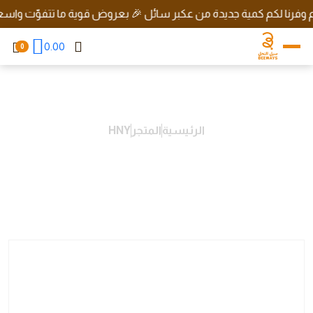
رنا لكم كمية جديدة من عكبر سائل 🎉 بعروض قوية ما تتفوّت واسعار ره
0.00
0
الرئيسية
المتجر
HNY
Organic Hail Talh Honey