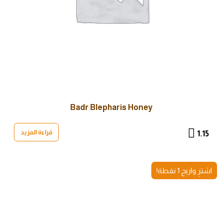
Badr Blepharis Honey
قراءة المزيد
1.15
اشترِ واربح 1 نقطة!