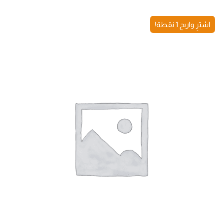
اشترِ واربح 1 نقطة!