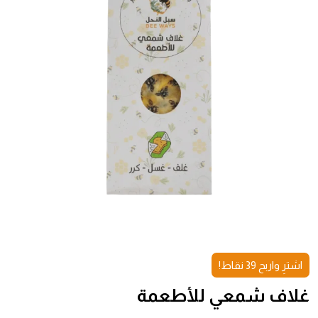
اشترِ واربح 39 نقاط!
غلاف شمعي للأطعمة