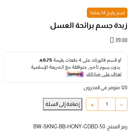
اشترِ واربح 34 نقاط!
زبدة جسم برائحة العسل
39.00
120 متوفر في المخزون
+
−
إضافة إلى السلة
رمز المنتج:
BW-SKNC-BB-HONY-CDBD-50