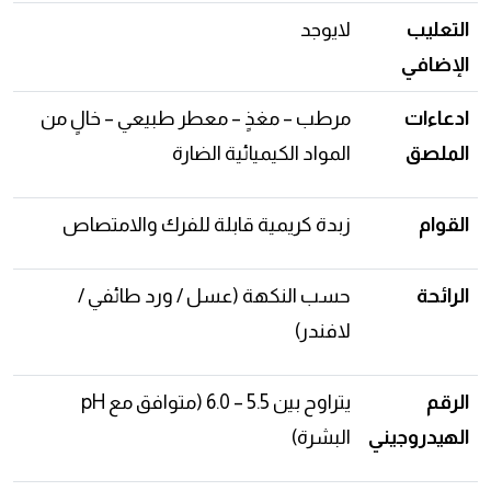
التعليب
لايوجد
الإضافي
ادعاءات
مرطب – مغذٍ – معطر طبيعي – خالٍ من
الملصق
المواد الكيميائية الضارة
القوام
زبدة كريمية قابلة للفرك والامتصاص
الرائحة
حسب النكهة (عسل / ورد طائفي /
لافندر)
الرقم
يتراوح بين 5.5 – 6.0 (متوافق مع pH
الهيدروجيني
البشرة)