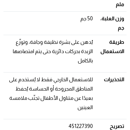
ملم
وزن العلبة،
50 جم
جم
طريقة
يُدهن على بشرة نظيفة وجافة، وتوزّع
الاستعمال
الزبدة بحركات دائرية حتى يتم امتصاصها
بالكامل
التحذيرات
للاستعمال الخارجي فقط لا يُستخدم على
المناطق المجروحة أو الحساسة يُحفظ
بعيدًا عن متناول الأطفال تجنّب ملامسة
العينين
تصريح
451227390