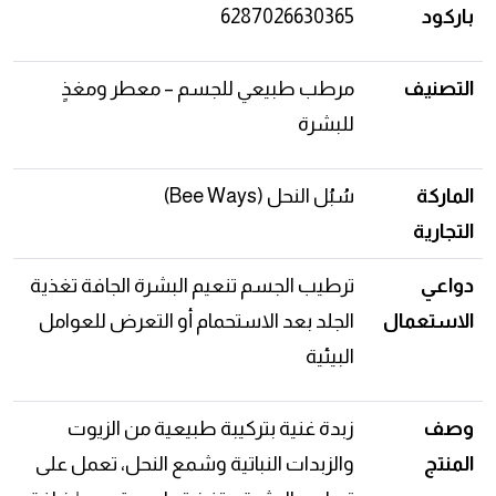
باركود
6287026630365
التصنيف
مرطب طبيعي للجسم – معطر ومغذٍ
للبشرة
الماركة
سُبُل النحل (Bee Ways)
التجارية
دواعي
ترطيب الجسم تنعيم البشرة الجافة تغذية
الاستعمال
الجلد بعد الاستحمام أو التعرض للعوامل
البيئية
وصف
زبدة غنية بتركيبة طبيعية من الزيوت
المنتج
والزبدات النباتية وشمع النحل، تعمل على