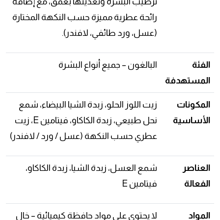
ترطيب البشرة وتغذيتها بعمق، مع إضافة
رائحة عطرية مميزة حسب النكهة المختارة
(عسل، ورد طائفي، لافندر).
الفئة
البالغون – جميع أنواع البشرة
المستهدفة
المكونات
زيت اللوز الحلو، زبدة الشيا البيضاء، شمع
الأساسية
نحل طبيعي، زبدة الكاكاو، فيتامين E، زيت
عطري حسب النكهة (عسل / ورد / لافندر)
العناصر
شمع العسل، زبدة الشيا، زبدة الكاكاو،
الفعالة
فيتامين E
المواد
لا يحتوي على مواد حافظة كيميائية – خالٍ