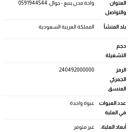
العنوان
واحة مدن ينبع - جوال: 0591944544
والتواصل
بلد المنشأ
المملكة العربية السعودية
حجم
التشغيلة
الرمز
240492000000
الجمركي
المنسق
عدد العبوات
عبوة واحدة
في العلبة
أبعاد العلبة،
غير متوفر