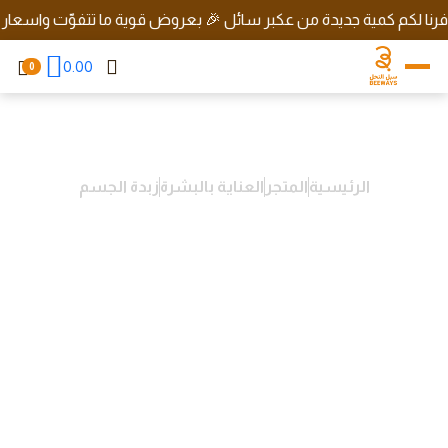
 لكم كمية جديدة من عكبر سائل 🎉 بعروض قوية ما تتفوّت واسعار رهيبة
0.00
0
الرئيسية
المتجر
العناية بالبشرة
زبدة الجسم
زبدة جسم برائحة العسل