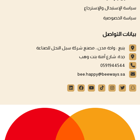
سياسة الإستبدال والإسترجاع
سياسة الخصوصية
بيانات التواصل
ينبع : واحة مدن ، مصنع شركة سبل النحل للصناعة
جدة: شارع آمنة بنت وهب
0591944544
bee.happy@beeways.sa