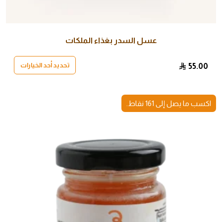
عسل السدر بغذاء الملكات
تحديد أحد الخيارات
55.00
هناك
العديد
اكسب ما يصل إلى 161 نقاط.
من
الأشكال
المختلفة
لهذا
المنتج.
يمكن
اختيار