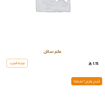
عكبر سائل
قراءة المزيد
1.15
اشترِ واربح 1 نقطة!