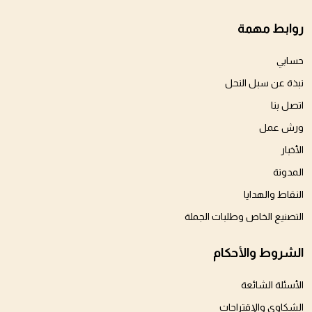
لهذا
روابط مهمة
المنتج.
حسابي
يمكن
نبذة عن سبل النحل
اختيار
اتصل بنا
الخيارات
ورش عمل
على
الأخبار
المدونة
صفحة
النقاط والهدايا
المنتج
التصنيع الخاص وطلبات الجملة
الشروط والأحكام
الأسئلة الشائعة
الشكاوى والإقتراحات