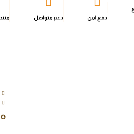
دفع آمن
دعم متواصل
منتج
روابط مهمة
الشروط والأحكام
بيا
حسابي
الأسئلة الشائعة
نبذة عن سبل النحل
الشكاوى والإقتراحات
اتصل بنا
سياسة الإستبدال
ورش عمل
والإسترجاع
الأخبار
سياسة الخصوصية
المدونة
النقاط والهدايا