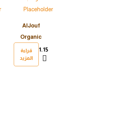
AlJouf
Organic
Olive Oil
1.15
قراءة
المزيد