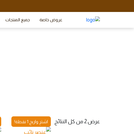
عروض خاصة
جميع المنتجات
عرض ⁦2⁩ من كل النتائج
اشترِ واربح 1 نقطة!