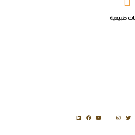
ات طبيعية
نات التواصل
ينبع : واحة مدن ، مصنع شركة سبل النحل للصناعة
جدة: شارع آمنة بنت وهب
0591944544
bee.happy@beeways.sa