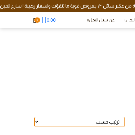
دة من عكبر سائل 🎉 بعروض قوية ما تتفوّت واسعار رهيبة ! سارع الحين
0.00
النحل
عن سبل النحل
0