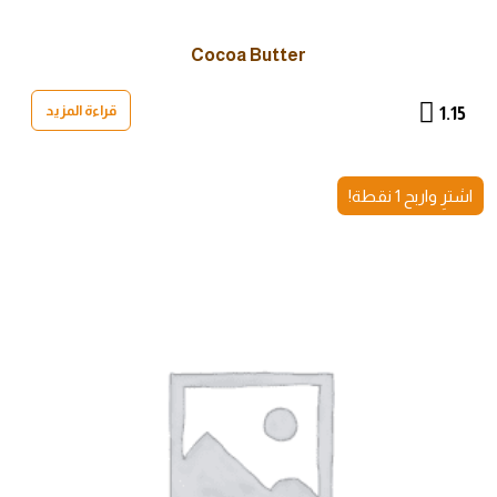
Cocoa Butter
قراءة المزيد
1.15
اشترِ واربح 1 نقطة!