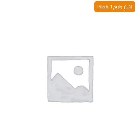
اشترِ واربح 1 نقطة!