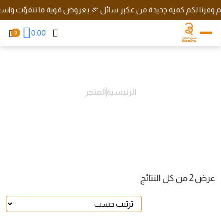
فرنا لكم كمية جديدة من عكبر سائل 🎉 بعروض قوية ما تتفوّت واسعار ر
0.00
0
الرئيسية
المتجر
BUT
عرض ⁦2⁩ من كل النتائج