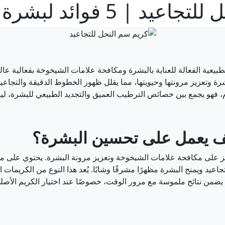
 فوائد لبشرة ناعمة وصحية
لطبيعية الفعالة للعناية بالبشرة ومكافحة علامات الشيخوخة بفعالية عا
لبشرة وتعزيز مرونتها وحيويتها، مما يقلل ظهور الخطوط الدقيقة والتج
، فهو يجمع بين خصائص الترطيب العميق والتجديد الطبيعي للبشرة، ليمن
يف يعمل على تحسين البشرة؟
ًا يركز على مكافحة علامات الشيخوخة وتعزيز مرونة البشرة. يحتوي على 
اعيد ويمنح البشرة مظهرًا مشرقًا وشابًا. يُعد هذا النوع من الكريمات
م يضمن نتائج ملموسة مع مرور الوقت، خصوصًا عند اختيار الكريم الأص