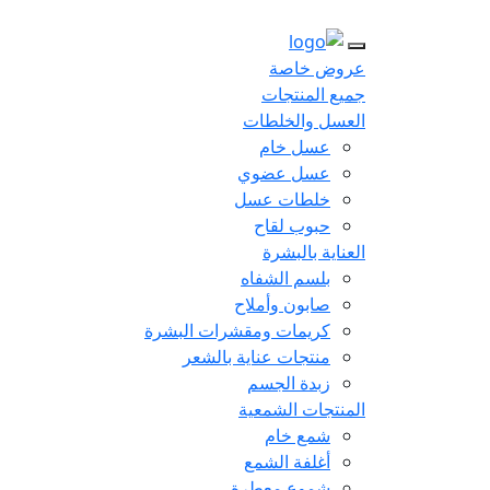
عروض خاصة
جميع المنتجات
العسل والخلطات
عسل خام
عسل عضوي
خلطات عسل
حبوب لقاح
العناية بالبشرة
بلسم الشفاه
صابون وأملاح
كريمات ومقشرات البشرة
منتجات عناية بالشعر
زبدة الجسم
المنتجات الشمعية
شمع خام
أغلفة الشمع
شموع معطرة