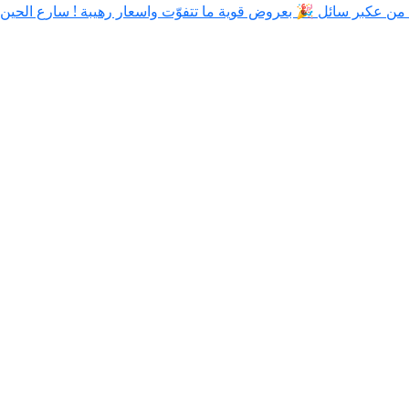
ة من عكبر سائل 🎉 بعروض قوية ما تتفوّت واسعار رهيبة ! سارع الحين