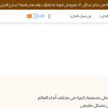
دة من عكبر سائل 🎉 بعروض قوية ما تتفوّت واسعار رهيبة ! سارع الحين
0.00
النحل
عن سبل النحل
0
ه
حظى بشعبية كبيرة في مختلف أنحاء العالم.
مال بشكل طبيعي.