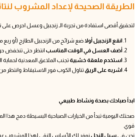
الطريقة الصحيحة لإعداد المشروب لنتا
لتحقيق أقصى استفادة من تجربة الـ زنجبيل وعسل احرص على 
انقع الزنجبيل أولا
ضع شرائح من الزنجبيل الطازج (أو ربع ملعقة من المطح
أضف العسل في الوقت المناسب
انتظر حتى تنخفض حرار
استخدم ملعقة خشبية
تجنب الملاعق المعدنية لحماية ا
اشربه على الريق
تناول الكوب فور الاستيقاظ وانتظر من 20 إلى 30 دقيقة قبل تناول وجبة الإفطار
ابدأ صباحك بصحة ونشاط طبيعي
صحتك اليومية تبدأ من الخيارات الصباحية البسيطة دمج هذا ا
قوي.
نحن في
سبل النحل
نوفر لك الأساس النقي لهذا المشروب عسل سعودي طبيعي 100% يأتيك مباشرة من مناحلنا الخاصة ليضمن 