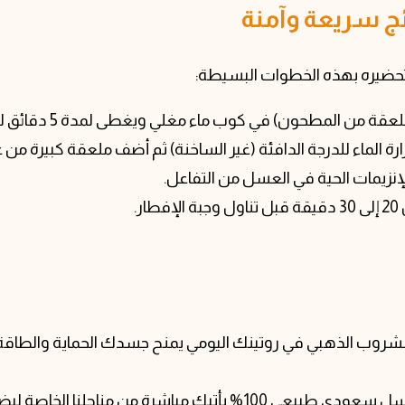
ئج سريعة وآمنة
تحضيره بهذه الخطوات البسيطة:
ون) في كوب ماء مغلي ويغطى لمدة 5 دقائق للاستفادة من الزيوت الطيارة.
ة الماء للدرجة الدافئة (غير الساخنة) ثم أضف ملعقة كبيرة من
لإنزيمات الحية في العسل من التفاعل.
.
لمشروب الذهبي في روتينك اليومي يمنح جسدك الحماية والطاقة 
لك ولأسرتك جودة شفائية حقيقية تجدها في كل قطرة.