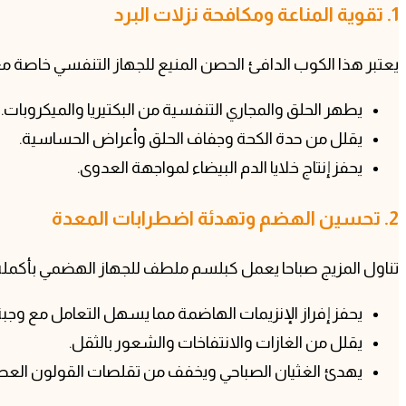
1. تقوية المناعة ومكافحة نزلات البرد
يعتبر هذا الكوب الدافئ الحصن المنيع للجهاز التنفسي خاصة م
يطهر الحلق والمجاري التنفسية من البكتيريا والميكروبات.
يقلل من حدة الكحة وجفاف الحلق وأعراض الحساسية.
يحفز إنتاج خلايا الدم البيضاء لمواجهة العدوى.
2. تحسين الهضم وتهدئة اضطرابات المعدة
تناول المزيج صباحا يعمل كبلسم ملطف للجهاز الهضمي بأكمله
يحفز إفراز الإنزيمات الهاضمة مما يسهل التعامل مع وجبة
يقلل من الغازات والانتفاخات والشعور بالثقل.
يهدئ الغثيان الصباحي ويخفف من تقلصات القولون العص