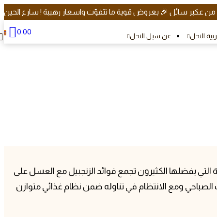
 من عكبر سائل 🎉 بعروض قوية ما تتفوّت واسعار رهيبة ! سارع الحين
0.00
0
ربية النحل
عن سبل النحل
ة أقوى وطاقة مستدامة
التي يفضلها الكثيرون تجمع فوائد الزنجبيل مع العسل على
 الصباحي ومع الانتظام في تناوله ضمن نظام غذائي متوازن